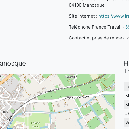
04100 Manosque
Site internet :
https://www.fra
Téléphone France Travail :
3
Contact et prise de rendez-vo
 Manosque
H
T
L
M
M
J
V