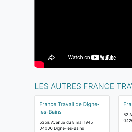
LES AUTRES FRANCE TRA
France Travail de Digne-
Fra
les-Bains
52 A
0420
53bis Avenue du 8 mai 1945
04000 Digne-les-Bains