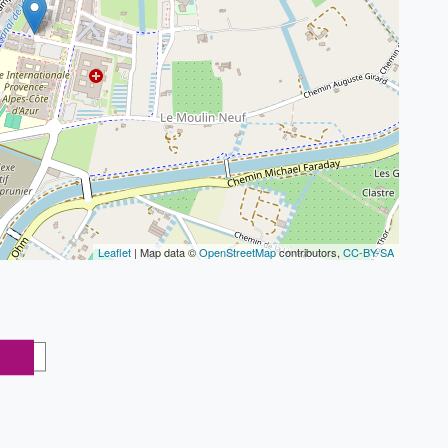
Leaflet
| Map data ©
OpenStreetMap
contributors,
CC-BY-SA