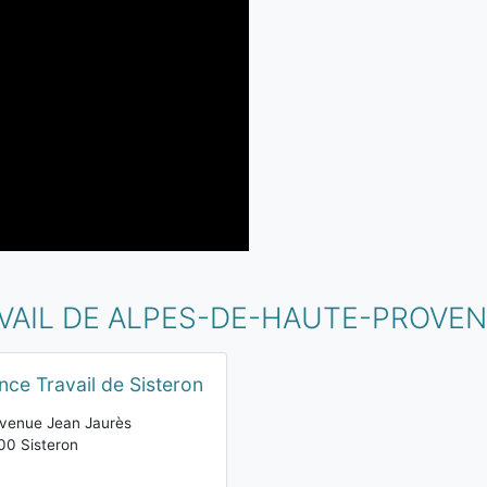
VAIL DE ALPES-DE-HAUTE-PROVE
nce Travail de Sisteron
venue Jean Jaurès
0 Sisteron