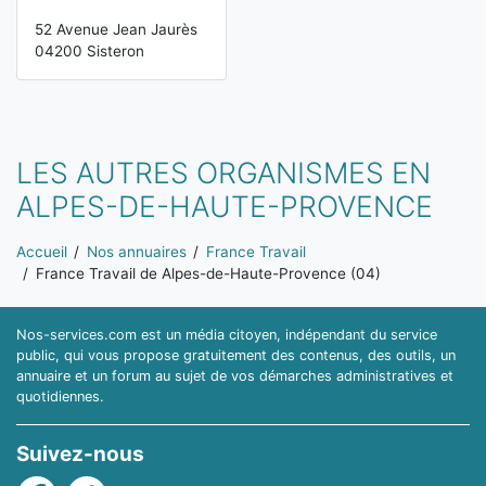
52 Avenue Jean Jaurès
04200 Sisteron
LES AUTRES ORGANISMES EN
ALPES-DE-HAUTE-PROVENCE
Vous êtes ici:
Accueil
Nos annuaires
France Travail
France Travail de Alpes-de-Haute-Provence (04)
Nos-services.com est un média citoyen, indépendant du service
public, qui vous propose gratuitement des contenus, des outils, un
annuaire et un forum au sujet de vos démarches administratives et
quotidiennes.
Suivez-nous