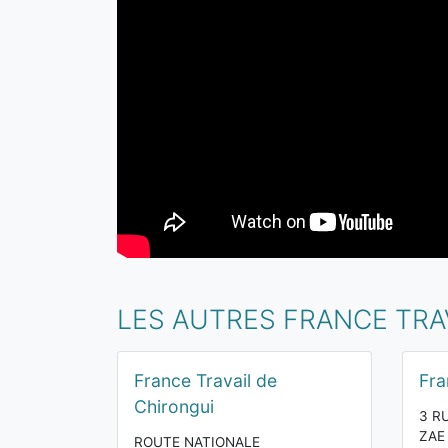
LES AUTRES FRANCE TRA
France Travail de
Fra
Chirongui
3 R
ZAE
ROUTE NATIONALE