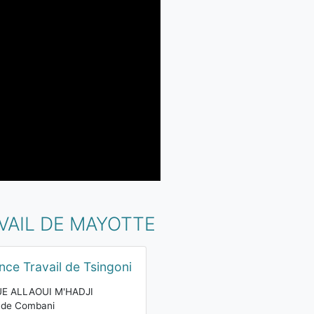
VAIL DE MAYOTTE
nce Travail de Tsingoni
UE ALLAOUI M'HADJI
 de Combani