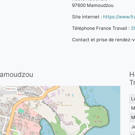
97600 Mamoudzou
Site internet :
https://www.fra
Téléphone France Travail :
3
Contact et prise de rendez-vo
 Mamoudzou
H
T
L
M
M
J