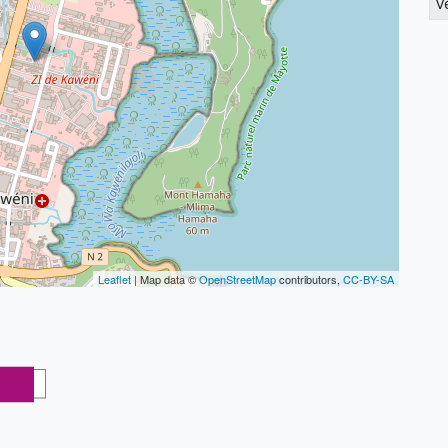
V
Leaflet
| Map data ©
OpenStreetMap
contributors,
CC-BY-SA