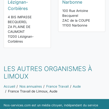
Lézignan-
Narbonne
Corbières
100 Rue Antoine
Becquerel
4 BIS IMPASSE
ZAC de la COUPE
BECQUEREL
11100 Narbonne
ZA PLAINE DE
CAUMONT
11200 Lézignan-
Corbières
LES AUTRES ORGANISMES À
LIMOUX
Vous êtes ici:
Accueil
Nos annuaires
France Travail
Aude
France Travail de Limoux, Aude
Nos-services.com est un média citoyen, indépendant du service