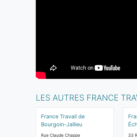
LES AUTRES FRANCE TRAV
France Travail de
Fra
Bourgoin-Jallieu
Éch
Rue Claude Chappe
33 