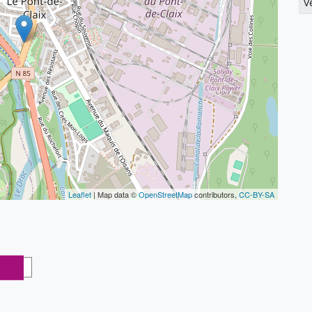
V
Leaflet
| Map data ©
OpenStreetMap
contributors,
CC-BY-SA