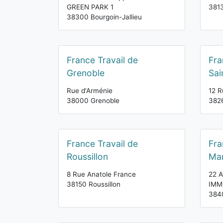
GREEN PARK 1
3813
38300 Bourgoin-Jallieu
France Travail de
Fra
Grenoble
Sai
Rue d'Arménie
12 R
38000 Grenoble
3826
France Travail de
Fra
Roussillon
Mar
8 Rue Anatole France
22 A
38150 Roussillon
IMM
3840