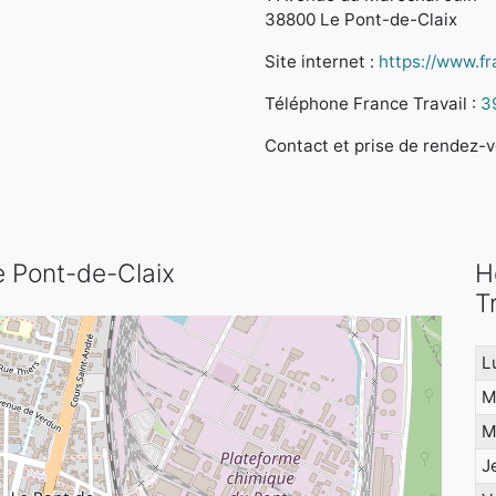
38800 Le Pont-de-Claix
Site internet :
https://www.fra
Téléphone France Travail :
3
Contact et prise de rendez-vo
Le Pont-de-Claix
H
T
L
M
M
J