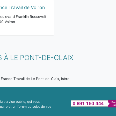
nce Travail de Voiron
oulevard Franklin Roosevelt
0 Voiron
 À LE PONT-DE-CLAIX
France Travail de Le Pont-de-Claix, Isère
 service public, qui vous
uaire et un forum au sujet de vos