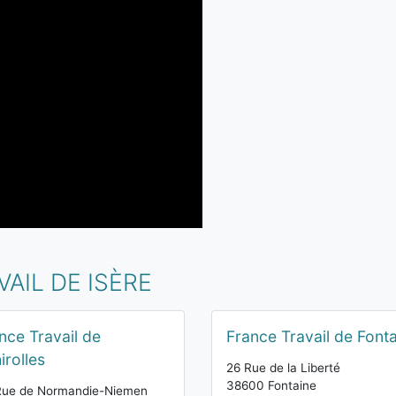
AIL DE ISÈRE
nce Travail de
France Travail de Font
irolles
26 Rue de la Liberté
38600 Fontaine
Rue de Normandie-Niemen