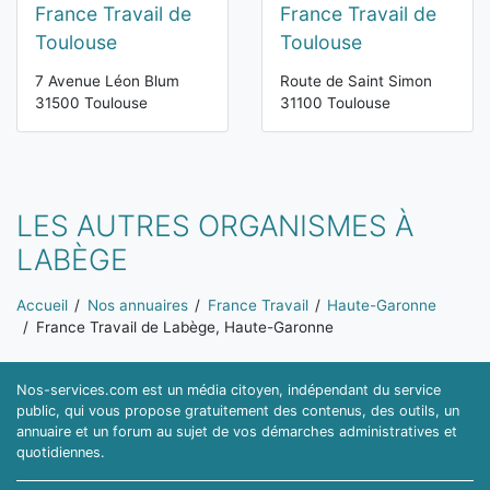
France Travail de
France Travail de
Toulouse
Toulouse
7 Avenue Léon Blum
Route de Saint Simon
31500 Toulouse
31100 Toulouse
LES AUTRES ORGANISMES À
LABÈGE
Vous êtes ici:
Accueil
Nos annuaires
France Travail
Haute-Garonne
France Travail de Labège, Haute-Garonne
Nos-services.com est un média citoyen, indépendant du service
public, qui vous propose gratuitement des contenus, des outils, un
annuaire et un forum au sujet de vos démarches administratives et
quotidiennes.