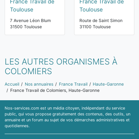
France Travail de
France Travail de
Toulouse
Toulouse
7 Avenue Léon Blum
Route de Saint Simon
31500 Toulouse
31100 Toulouse
LES AUTRES ORGANISMES À
COLOMIERS
Vous êtes ici:
Accueil
Nos annuaires
France Travail
Haute-Garonne
France Travail de Colomiers, Haute-Garonne
Nos-services.com est un média citoyen, indépendant du service
public, qui vous propose gratuitement des contenus, des outils, un
annuaire et un forum au sujet de vos démarches administratives et
quotidiennes.