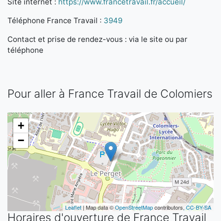
Site internet :
https://www.francetravail.fr/accueil/
Téléphone France Travail :
3949
Contact et prise de rendez-vous : via le site ou par
téléphone
Pour aller à France Travail de Colomiers
+
−
Leaflet
| Map data ©
OpenStreetMap
contributors,
CC-BY-SA
Horaires d'ouverture de France Travail