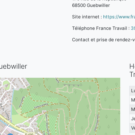
68500 Guebwiller
Site internet :
https://www.fra
Téléphone France Travail :
3
Contact et prise de rendez-vo
uebwiller
H
T
L
M
M
J
V