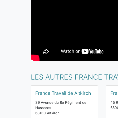
LES AUTRES FRANCE TRA
France Travail de Altkirch
Fra
39 Avenue du 8e Régiment de
45 R
Hussards
680
68130 Altkirch