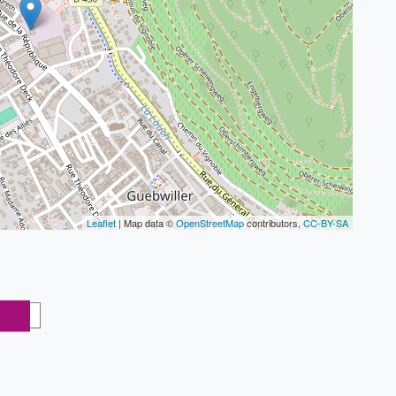
Leaflet
| Map data ©
OpenStreetMap
contributors,
CC-BY-SA