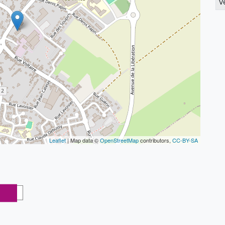
V
Leaflet
| Map data ©
OpenStreetMap
contributors,
CC-BY-SA