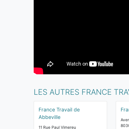
LES AUTRES FRANCE TRA
France Travail de
Fra
Abbeville
Aven
8030
11 Rue Paul Vimereu