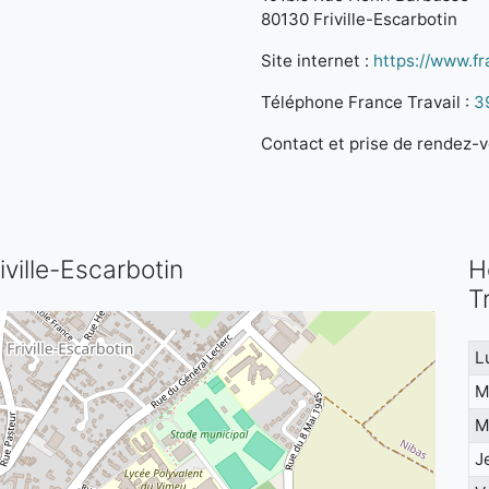
80130 Friville-Escarbotin
Site internet :
https://www.fra
Téléphone France Travail :
3
Contact et prise de rendez-vo
iville-Escarbotin
H
T
L
M
M
J