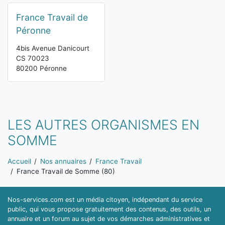
France Travail de
Péronne
4bis Avenue Danicourt
CS 70023
80200 Péronne
LES AUTRES ORGANISMES EN
SOMME
Vous êtes ici:
Accueil
Nos annuaires
France Travail
France Travail de Somme (80)
Nos-services.com est un média citoyen, indépendant du service
public, qui vous propose gratuitement des contenus, des outils, un
annuaire et un forum au sujet de vos démarches administratives et