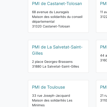
PMI de Castanet-Tolosan
PMI
68 avenue du Lauragais
11 a
Maison des solidarités du conseil
312
départemental
31320 Castanet-Tolosan
PMI de La Salvetat-Saint-
PMI
Gilles
44 
316
2 place Georges-Brassens
31880 La Salvetat-Saint-Gilles
PMI de Toulouse
PMI
33 rue Joseph-Jacquard
21 r
Maison des solidarités Les
3110
Minimes