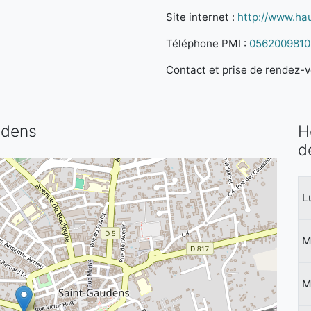
Site internet :
http://www.ha
Téléphone PMI :
0562009810
Contact et prise de rendez-vo
udens
H
d
L
M
M