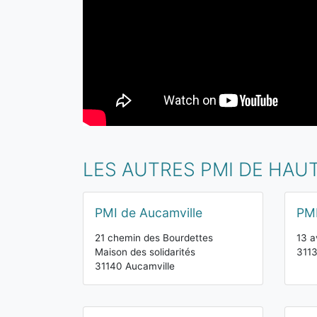
LES AUTRES PMI DE HA
PMI de Aucamville
PMI
21 chemin des Bourdettes
13 a
Maison des solidarités
311
31140 Aucamville