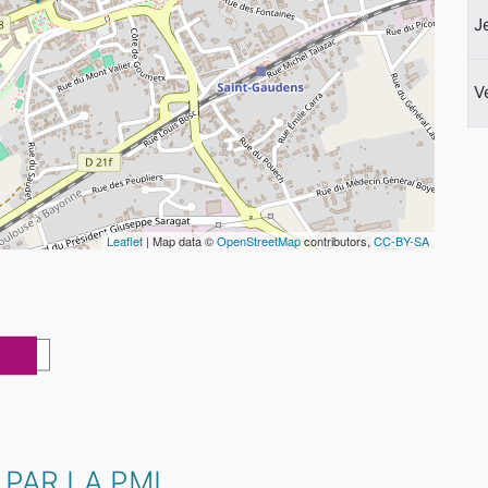
J
V
Leaflet
| Map data ©
OpenStreetMap
contributors,
CC-BY-SA
PAR LA PMI