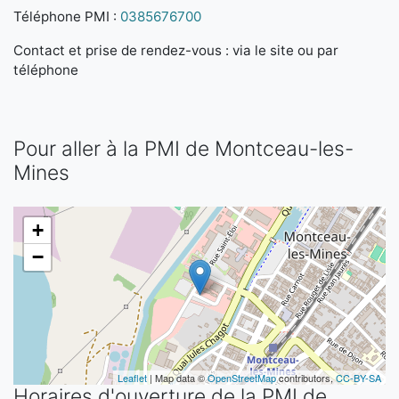
Téléphone PMI :
0385676700
Contact et prise de rendez-vous : via le site ou par
téléphone
Pour aller à la PMI de Montceau-les-
Mines
+
−
Leaflet
| Map data ©
OpenStreetMap
contributors,
CC-BY-SA
Horaires d'ouverture de la PMI de