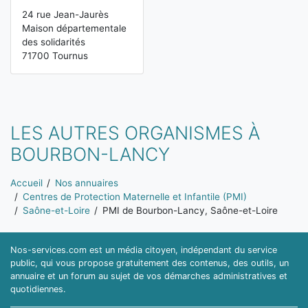
24 rue Jean-Jaurès
Maison départementale
des solidarités
71700 Tournus
LES AUTRES ORGANISMES À
BOURBON-LANCY
Vous êtes ici:
Accueil
Nos annuaires
Centres de Protection Maternelle et Infantile (PMI)
Saône-et-Loire
PMI de Bourbon-Lancy, Saône-et-Loire
Nos-services.com est un média citoyen, indépendant du service
public, qui vous propose gratuitement des contenus, des outils, un
annuaire et un forum au sujet de vos démarches administratives et
quotidiennes.