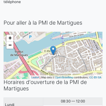
téléphone
Pour aller à la PMI de Martigues
+
−
Leaflet
| Map data ©
OpenStreetMap
contributors,
CC-BY-SA
Horaires d'ouverture de la PMI de
Martigues
08:30 — 12:00
Lundi