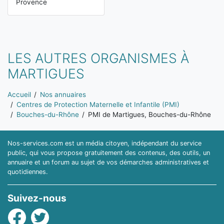
Provence
LES AUTRES ORGANISMES À
MARTIGUES
Vous êtes ici:
Accueil
Nos annuaires
Centres de Protection Maternelle et Infantile (PMI)
Bouches-du-Rhône
PMI de Martigues, Bouches-du-Rhône
Nos-services.com est un média citoyen, indépendant du service
public, qui vous propose gratuitement des contenus, des outils, un
annuaire et un forum au sujet de vos démarches administratives et
quotidiennes.
Suivez-nous
Facebook
Twitter