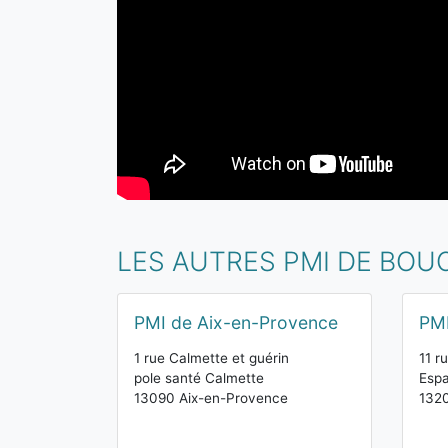
LES AUTRES PMI DE BO
PMI de Aix-en-Provence
PMI
1 rue Calmette et guérin
11 r
pole santé Calmette
Espa
13090 Aix-en-Provence
1320