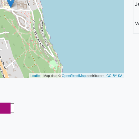
J
V
Leaflet
| Map data ©
OpenStreetMap
contributors,
CC-BY-SA