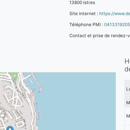
13800 Istres
Site internet :
https://www.d
Téléphone PMI :
0413319205
Contact et prise de rendez-vo
H
d
L
M
M