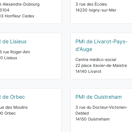
e Alexandre-Dubourg
3 rue des Écoles
10104
14230 Isigny-sur-Mer
3 Honfleur Cedex
 de Lisieux
PMI de Livarot-Pays-
d'Auge
B rue Roger-Aini
0 Lisieux
Centre médico-social
22 place Xavier-de-Maistre
14140 Livarot
 de Orbec
PMI de Ouistreham
ue des Moulins
3 rue du Docteur-Victorien-
90 Orbec
Debled
14150 Ouistreham