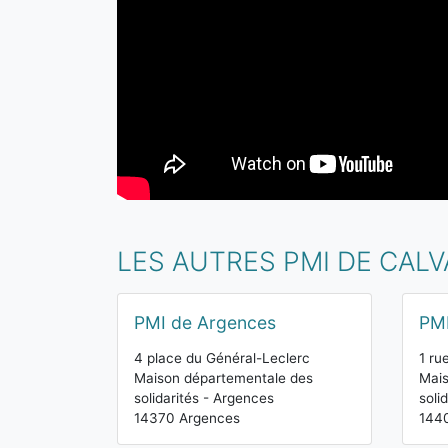
LES AUTRES PMI DE CAL
PMI de Argences
PMI
4 place du Général-Leclerc
1 ru
Maison départementale des
Mais
solidarités - Argences
soli
14370 Argences
144