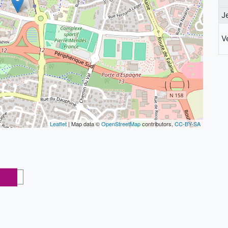
J
V
Leaflet
| Map data ©
OpenStreetMap
contributors,
CC-BY-SA