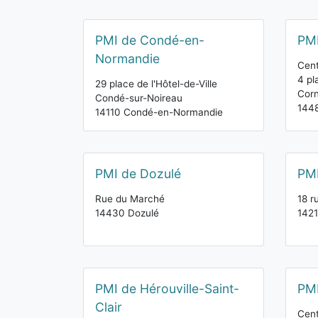
PMI de Condé-en-
PMI
Normandie
Cent
4 pl
29 place de l'Hôtel-de-Ville
Corn
Condé-sur-Noireau
1448
14110 Condé-en-Normandie
PMI de Dozulé
PMI
Rue du Marché
18 r
14430 Dozulé
1421
PMI de Hérouville-Saint-
PMI
Clair
Cent