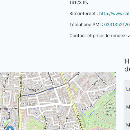
14123 Ifs
Site internet :
http://www.cal
Téléphone PMI :
0231352120
Contact et prise de rendez-vo
H
d
L
M
M