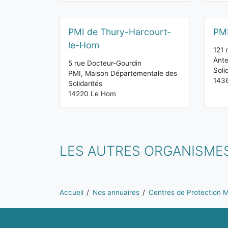
PMI de Thury-Harcourt-
PMI
le-Hom
121 
Ante
5 rue Docteur-Gourdin
Soli
PMI, Maison Départementale des
1436
Solidarités
14220 Le Hom
LES AUTRES ORGANISMES
Vous êtes ici:
Accueil
Nos annuaires
Centres de Protection Ma