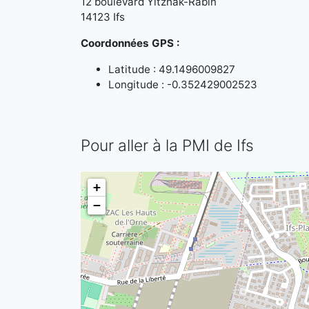
12 boulevard Yitzhak-Rabin
14123 Ifs
Coordonnées GPS :
Latitude : 49.1496009827
Longitude : -0.352429002523
Pour aller à la PMI de Ifs
+
−