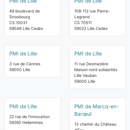
PMI de Lille
PMI de Lille
49 boulevard de
108-112 rue Pierre-
Strasbourg
Legrand
CS 10031
CS 70511
59046 Lille Cedex
59022 Lille Cedex
PMI de Lille
PMI de Lille
3 rue de Cannes
11 rue Desmazière
59000 Lille
Maison nord solidarités
Lille Vauban
59000 Lille
PMI de Lille
PMI de Marcq-en-
Barœul
22 rue de l'Innovation
59260 Hellemmes
13 chemin du Château