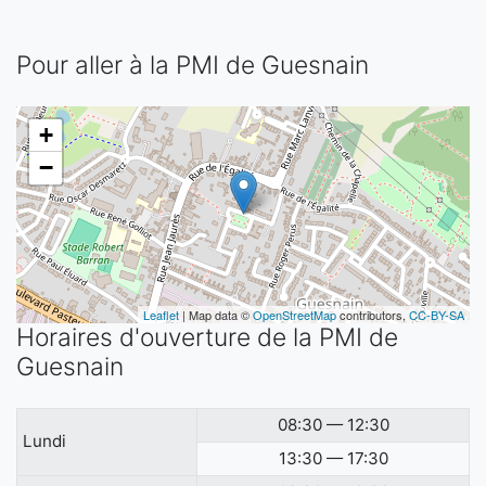
Pour aller à la PMI de Guesnain
+
−
Leaflet
| Map data ©
OpenStreetMap
contributors,
CC-BY-SA
Horaires d'ouverture de la PMI de
Guesnain
08:30 — 12:30
Lundi
13:30 — 17:30