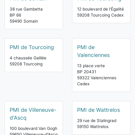
38 rue Gambetta
12 boulevard de l'Égalité
BP 66
59208 Tourcoing Cedex
59490 Somain
PMI de Tourcoing
PMI de
Valenciennes
4 chaussée Galilée
59208 Tourcoing
13 place verte
BP 20431
59322 Valenciennes
Cedex
PMI de Villeneuve-
PMI de Wattrelos
d'Ascq
29 rue de Stalingrad
59150 Wattrelos
100 boulevard Van Gogh
59650 Villeneuve-d'Ascq