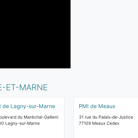
NE-ET-MARNE
 de Lagny-sur-Marne
PMI de Meaux
oulevard du Maréchal-Gallieni
31 rue du Palais-de-Justice
00 Lagny-sur-Marne
77109 Meaux Cedex