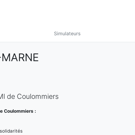
Simulateurs
T-MARNE
PMI de Coulommiers
de Coulommiers :
olidarités