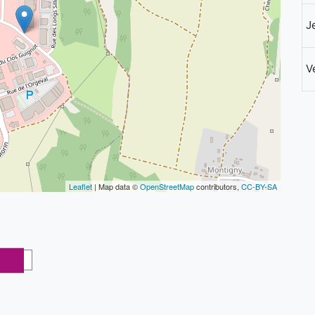
J
V
Leaflet
| Map data ©
OpenStreetMap
contributors,
CC-BY-SA