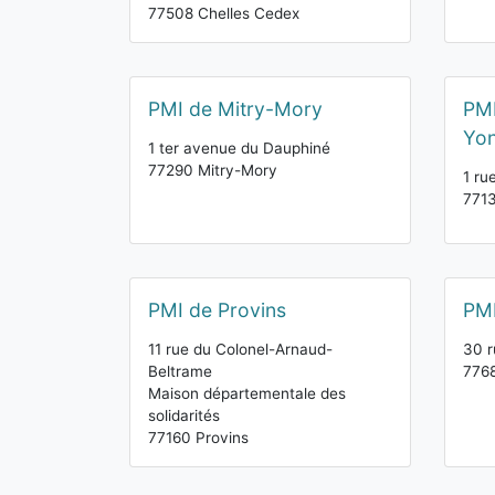
77508 Chelles Cedex
PMI de Mitry-Mory
PMI
Yo
1 ter avenue du Dauphiné
77290 Mitry-Mory
1 ru
771
PMI de Provins
PMI
11 rue du Colonel-Arnaud-
30 r
Beltrame
7768
Maison départementale des
solidarités
77160 Provins