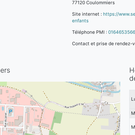
77120 Coulommiers
Site internet :
https://www.se
enfants
Téléphone PMI :
016465356
Contact et prise de rendez-vo
iers
H
d
L
M
M