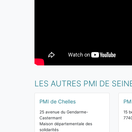
LES AUTRES PMI DE SEI
PMI de Chelles
PMI
25 avenue du Gendarme-
15 b
Castermant
774
Maison départementale des
solidarités