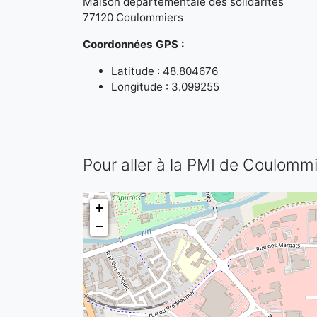
Maison départementale des solidarités
77120 Coulommiers
Coordonnées GPS :
Latitude : 48.804676
Longitude : 3.099255
Pour aller à la PMI de Coulomm
+
−