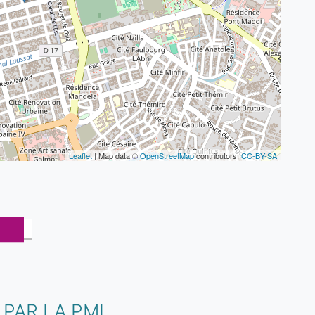
Leaflet
| Map data ©
OpenStreetMap
contributors,
CC-BY-SA
PAR LA PMI