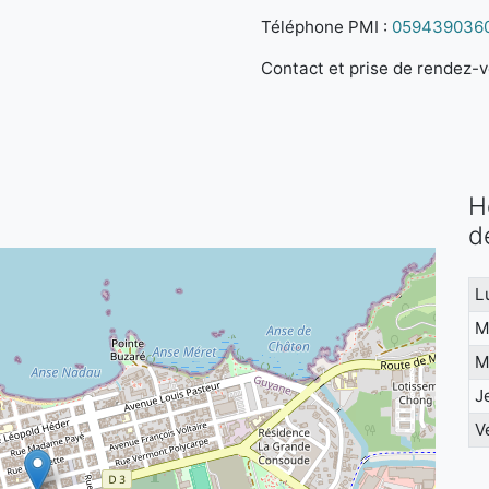
Téléphone PMI :
059439036
Contact et prise de rendez-vo
H
d
L
M
M
J
V