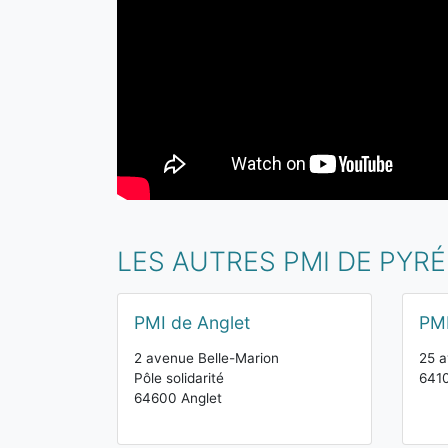
LES AUTRES PMI DE PYR
PMI de Anglet
PMI
2 avenue Belle-Marion
25 
Pôle solidarité
641
64600 Anglet