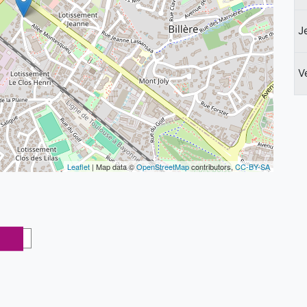
J
V
Leaflet
| Map data ©
OpenStreetMap
contributors,
CC-BY-SA