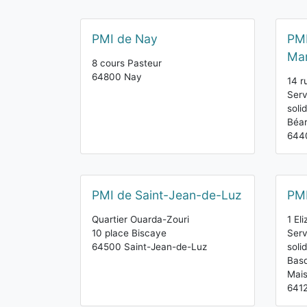
PMI de Nay
PMI
Mar
8 cours Pasteur
64800 Nay
14 r
Serv
soli
Béa
6440
PMI de Saint-Jean-de-Luz
PMI
Quartier Ouarda-Zouri
1 El
10 place Biscaye
Serv
64500 Saint-Jean-de-Luz
soli
Basq
Mais
6412