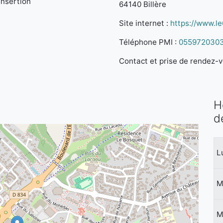
Insertion
64140 Billère
Site internet :
https://www.le6
Téléphone PMI :
055972030
Contact et prise de rendez-vo
H
d
L
M
M