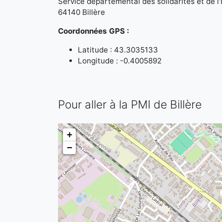
Service départemental des solidarités et de l'
64140 Billère
Coordonnées GPS :
Latitude : 43.3035133
Longitude : -0.4005892
Pour aller à la PMI de Billère
+
−