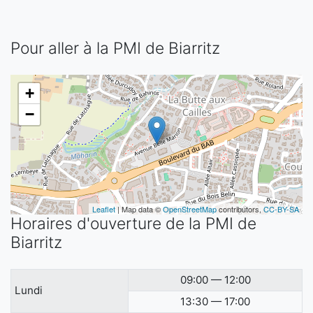
Pour aller à la PMI de Biarritz
+
−
Leaflet
| Map data ©
OpenStreetMap
contributors,
CC-BY-SA
Horaires d'ouverture de la PMI de
Biarritz
09:00 — 12:00
Lundi
13:30 — 17:00