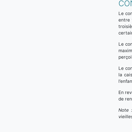
CO
Le com
entre 
troisi
certai
Le com
maxim
perçoi
Le com
la cai
l’enfa
En rev
de ren
Note :
vieill