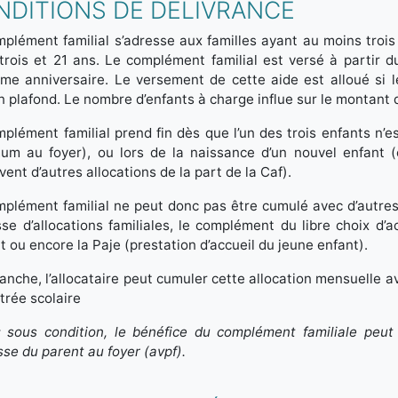
NDITIONS DE DÉLIVRANCE
plément familial s’adresse aux familles ayant au moins troi
trois et 21 ans. Le complément familial est versé à partir 
ème anniversaire. Le versement de cette aide est alloué si
n plafond. Le nombre d’enfants à charge influe sur le montant de
plément familial prend fin dès que l’un des trois enfants n’e
um au foyer), ou lors de la naissance d’un nouvel enfant (
vent d’autres allocations de la part de la Caf).
plément familial ne peut donc pas être cumulé avec d’autres p
sse d’allocations familiales, le complément du libre choix d’a
nt ou encore la Paje (prestation d’accueil du jeune enfant).
anche, l’allocataire peut cumuler cette allocation mensuelle a
trée scolaire
 sous condition, le bénéfice du complément familiale peut ou
esse du parent au foyer (avpf).