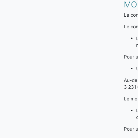
MO
La con
Le com
Pour u
Au-de
3 231 
Le mon
Pour u