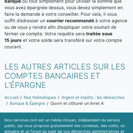
banque
ou tout simplement pour utiliser la somme que
vous avez épargnée dessus, vous devez simplement en
faire la demande à votre conseiller. Pour cela, il vous
suffit d’adresser un
courrier recommandé
à votre agence
ou de vous y rendre afin d’expliquer votre souhait de
fermer ce compte. Votre requête sera
traitée sous
15 jours
et votre solde sera transféré sur votre compte
courant.
LES AUTRES ARTICLES SUR LES
COMPTES BANCAIRES ET
L'ÉPARGNE
Vous êtes ici:
Accueil
Nos thématiques
Argent et impôts : les démarches
Banque & Épargne
Ouvrir et clôturer un livret A
Nos-services.com est un média citoyen, indépendant du service
public, qui vous propose gratuitement des contenus, des outils, un
annuaire et un forum au sujet de vos démarches administratives et