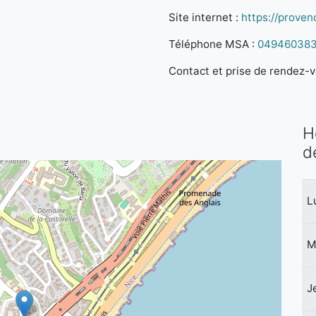
Site internet :
https://proven
Téléphone MSA :
04946038
Contact et prise de rendez-vo
H
d
L
M
J