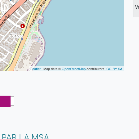
V
Leaflet
| Map data ©
OpenStreetMap
contributors,
CC-BY-SA
 PAR LA MSA