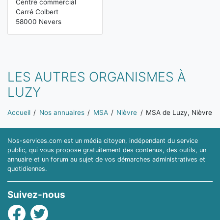
Centre commercial
Carré Colbert
58000 Nevers
LES AUTRES ORGANISMES À
LUZY
Vous êtes ici:
Accueil
Nos annuaires
MSA
Nièvre
MSA de Luzy, Nièvre
Nos-services.com est un média citoyen, indépendant du service
public, qui vous propose gratuitement des contenus, des outils, un
annuaire et un forum au sujet de vos démarches administratives et
quotidiennes.
Suivez-nous
Facebook
Twitter