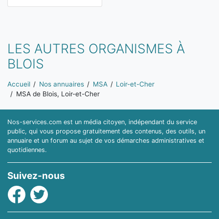
LES AUTRES ORGANISMES À
BLOIS
Vous êtes ici:
Accueil
Nos annuaires
MSA
Loir-et-Cher
MSA de Blois, Loir-et-Cher
Nos-services.com est un média citoyen, indépendant du service
public, qui vous propose gratuitement des contenus, des outils, un
annuaire et un forum au sujet de vos démarches administratives et
quotidiennes.
Suivez-nous
Facebook
Twitter