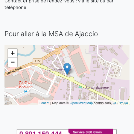
Contact et prise de rendez-vous : via le site ou par
téléphone
Pour aller à la MSA de Ajaccio
+
−
Leaflet
| Map data ©
OpenStreetMap
contributors,
CC-BY-SA