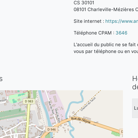
CS 30101
08101 Charleville-Mézières 
Site internet :
https://www.am
Téléphone CPAM :
3646
L'accueil du public ne se fa
vous par téléphone ou en vo
s
H
d
L