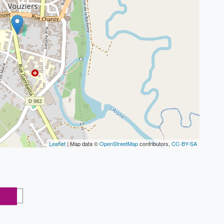
Leaflet
| Map data ©
OpenStreetMap
contributors,
CC-BY-SA