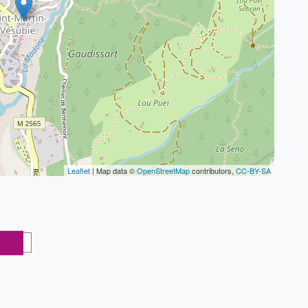
Leaflet
| Map data ©
OpenStreetMap
contributors,
CC-BY-SA