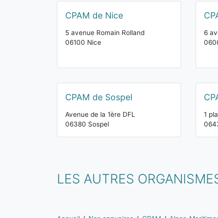
CPAM de Nice
CP
5 avenue Romain Rolland
6 av
06100 Nice
060
CPAM de Sospel
CP
Avenue de la 1ère DFL
1 pl
06380 Sospel
064
LES AUTRES ORGANISMES
Vous êtes ici: