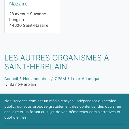
Nazaire
28 avenue Suzanne-
Lenglen
44600 Saint-Nazaire
LES AUTRES ORGANISMES À
SAINT-HERBLAIN
Vous êtes ici:
Accueil
Nos annuaires
CPAM
Loire-Atlantique
Saint-Herblain
Nos-services.com est un média citoyen, indépendant du service
public, qui vous propose gratuitement des contenus, des outils, un
annuaire et un forum au sujet de vos démarches administratives et
quotidiennes.