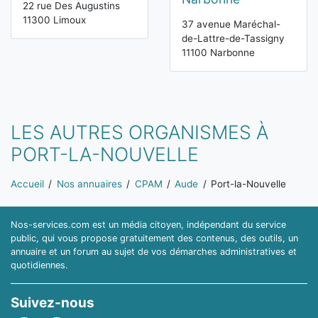
22 rue Des Augustins
11300 Limoux
37 avenue Maréchal-
de-Lattre-de-Tassigny
11100 Narbonne
LES AUTRES ORGANISMES À
PORT-LA-NOUVELLE
Vous êtes ici:
Accueil
Nos annuaires
CPAM
Aude
Port-la-Nouvelle
Nos-services.com est un média citoyen, indépendant du service
public, qui vous propose gratuitement des contenus, des outils, un
annuaire et un forum au sujet de vos démarches administratives et
quotidiennes.
Suivez-nous