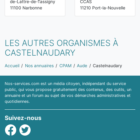
de-Lattre-de-Tassigny
CCAS
11100 Narbonne
11210 Port-la-Nouvelle
LES AUTRES ORGANISMES À
CASTELNAUDARY
Vous êtes ici:
Accueil
Nos annuaires
CPAM
Aude
Castelnaudary
Nos-services.com est un média citoyen, indépendant du service
public, qui vous propose gratuitement des contenus, des outils, un
annuaire et un forum au sujet de vos démarches administratives et
quotidiennes.
Suivez-nous
Facebook
Twitter