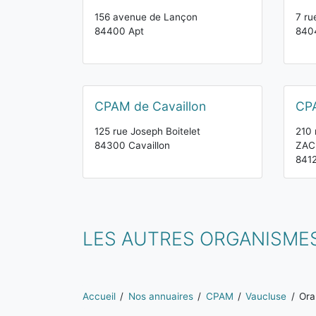
156 avenue de Lançon
7 ru
84400 Apt
840
CPAM de Cavaillon
CPA
125 rue Joseph Boitelet
210 
84300 Cavaillon
ZAC 
8412
LES AUTRES ORGANISME
Vous êtes ici:
Accueil
Nos annuaires
CPAM
Vaucluse
Ora