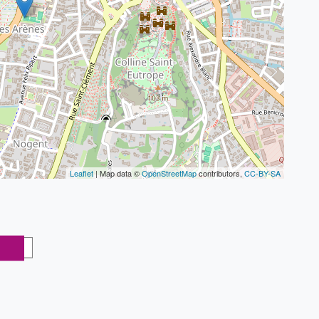
Leaflet
| Map data ©
OpenStreetMap
contributors,
CC-BY-SA