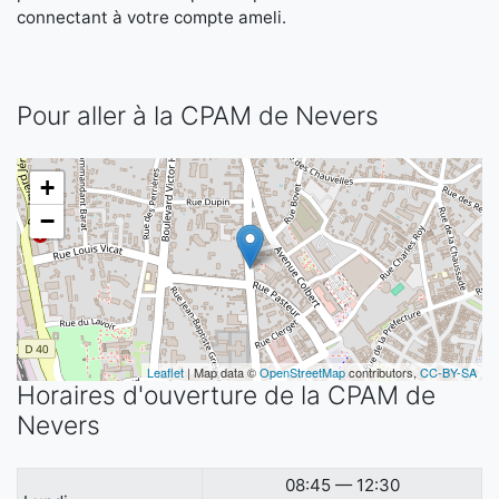
connectant à votre compte ameli.
Pour aller à la CPAM de Nevers
+
−
Leaflet
| Map data ©
OpenStreetMap
contributors,
CC-BY-SA
Horaires d'ouverture de la CPAM de
Nevers
08:45 — 12:30