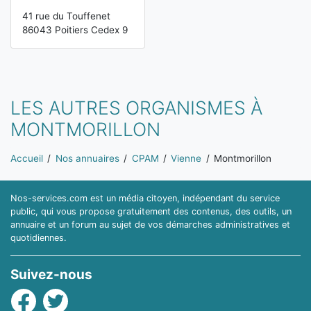
41 rue du Touffenet
86043 Poitiers Cedex 9
LES AUTRES ORGANISMES À
MONTMORILLON
Vous êtes ici:
Accueil
Nos annuaires
CPAM
Vienne
Montmorillon
Nos-services.com est un média citoyen, indépendant du service
public, qui vous propose gratuitement des contenus, des outils, un
annuaire et un forum au sujet de vos démarches administratives et
quotidiennes.
Suivez-nous
Facebook
Twitter