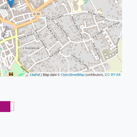
Leaflet
| Map data ©
OpenStreetMap
contributors,
CC-BY-SA