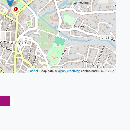
Leaflet
| Map data ©
OpenStreetMap
contributors,
CC-BY-SA