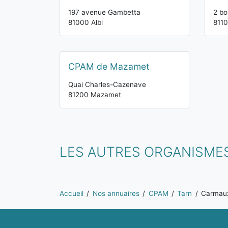
197 avenue Gambetta
2 bo
81000 Albi
8110
CPAM de Mazamet
Quai Charles-Cazenave
81200 Mazamet
LES AUTRES ORGANISME
Vous êtes ici:
Accueil
Nos annuaires
CPAM
Tarn
Carmau