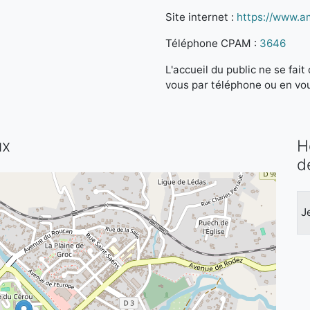
Site internet :
https://www.am
Téléphone CPAM :
3646
L'accueil du public ne se fa
vous par téléphone ou en vo
ux
H
d
J