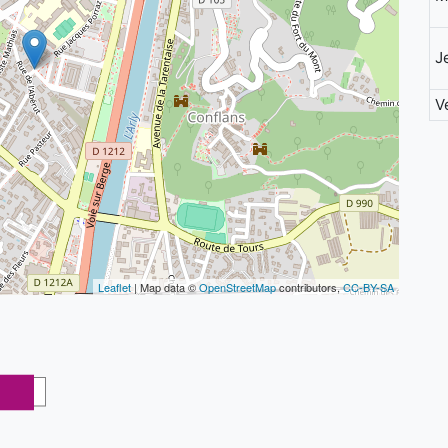
J
V
Leaflet
| Map data ©
OpenStreetMap
contributors,
CC-BY-SA