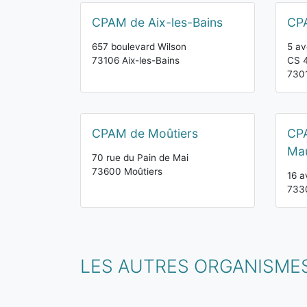
CPAM de Aix-les-Bains
CP
657 boulevard Wilson
5 av
73106 Aix-les-Bains
CS 
730
CPAM de Moûtiers
CPA
Mau
70 rue du Pain de Mai
73600 Moûtiers
16 a
733
LES AUTRES ORGANISMES