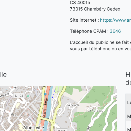
CS 40015
73015 Chambéry Cedex
Site internet :
https://www.am
Téléphone CPAM :
3646
L'accueil du public ne se fa
vous par téléphone ou en vo
lle
H
d
L
M
M