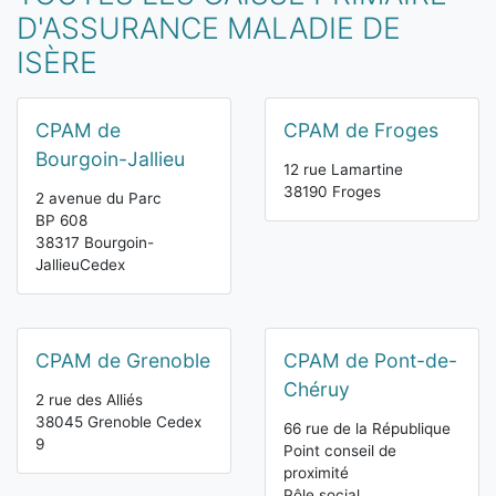
D'ASSURANCE MALADIE DE
ISÈRE
CPAM de
CPAM de Froges
Bourgoin-Jallieu
12 rue Lamartine
38190 Froges
2 avenue du Parc
BP 608
38317 Bourgoin-
JallieuCedex
CPAM de Grenoble
CPAM de Pont-de-
Chéruy
2 rue des Alliés
38045 Grenoble Cedex
66 rue de la République
9
Point conseil de
proximité
Pôle social