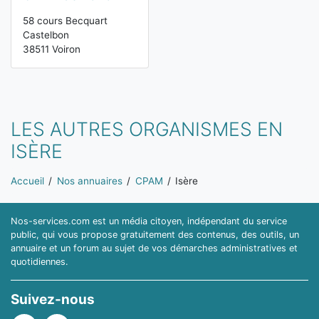
58 cours Becquart
Castelbon
38511 Voiron
LES AUTRES ORGANISMES EN
ISÈRE
Vous êtes ici:
Accueil
Nos annuaires
CPAM
Isère
Nos-services.com est un média citoyen, indépendant du service
public, qui vous propose gratuitement des contenus, des outils, un
annuaire et un forum au sujet de vos démarches administratives et
quotidiennes.
Suivez-nous