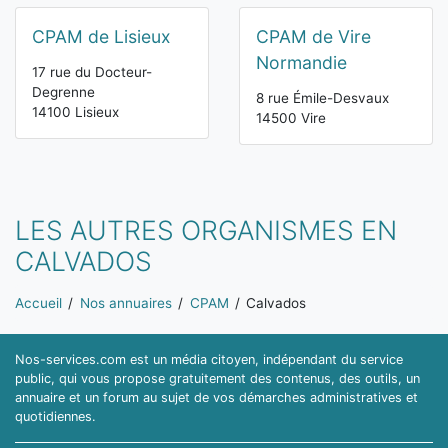
CPAM de Lisieux
CPAM de Vire
Normandie
17 rue du Docteur-
Degrenne
8 rue Émile-Desvaux
14100 Lisieux
14500 Vire
LES AUTRES ORGANISMES EN
CALVADOS
Vous êtes ici:
Accueil
Nos annuaires
CPAM
Calvados
Nos-services.com est un média citoyen, indépendant du service
public, qui vous propose gratuitement des contenus, des outils, un
annuaire et un forum au sujet de vos démarches administratives et
quotidiennes.