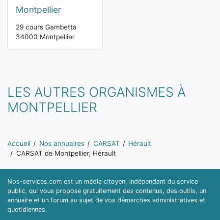
Montpellier
29 cours Gambetta
34000 Montpellier
LES AUTRES ORGANISMES À
MONTPELLIER
Vous êtes ici:
Accueil
Nos annuaires
CARSAT
Hérault
CARSAT de Montpellier, Hérault
Nos-services.com est un média citoyen, indépendant du service
public, qui vous propose gratuitement des contenus, des outils, un
annuaire et un forum au sujet de vos démarches administratives et
quotidiennes.