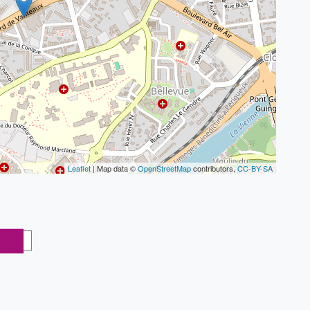
Leaflet
| Map data ©
OpenStreetMap
contributors,
CC-BY-SA