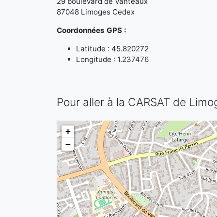
29 boulevard de Vanteaux
87048 Limoges Cedex
Coordonnées GPS :
Latitude : 45.820272
Longitude : 1.237476
Pour aller à la CARSAT de Limo
+
−