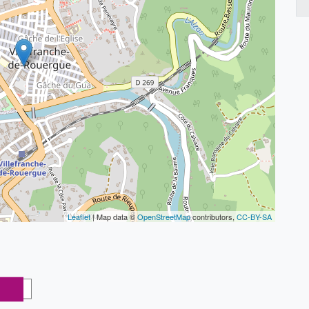
Leaflet
| Map data ©
OpenStreetMap
contributors,
CC-BY-SA