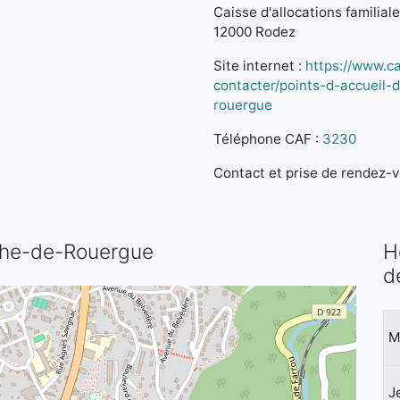
Caisse d'allocations familial
12000 Rodez
Site internet :
https://www.ca
contacter/points-d-accueil-
rouergue
Téléphone CAF :
3230
Contact et prise de rendez-vo
anche-de-Rouergue
H
d
M
J