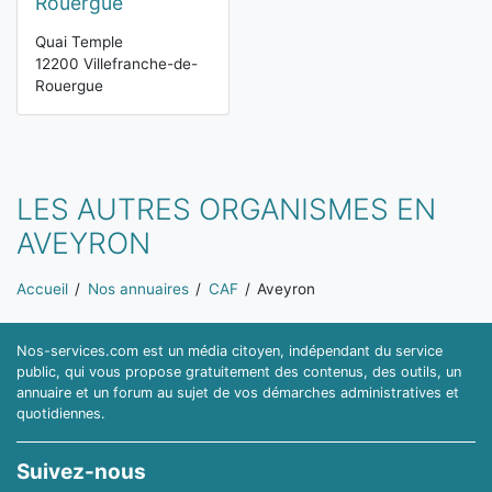
Rouergue
Quai Temple
12200 Villefranche-de-
Rouergue
LES AUTRES ORGANISMES EN
AVEYRON
Vous êtes ici:
Accueil
Nos annuaires
CAF
Aveyron
Nos-services.com est un média citoyen, indépendant du service
public, qui vous propose gratuitement des contenus, des outils, un
annuaire et un forum au sujet de vos démarches administratives et
quotidiennes.
Suivez-nous