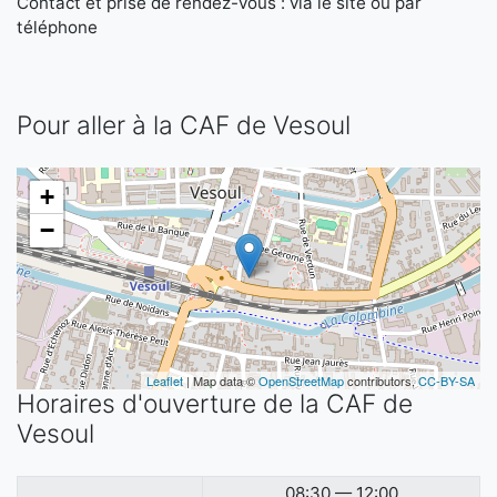
Contact et prise de rendez-vous : via le site ou par
téléphone
Pour aller à la CAF de Vesoul
+
−
Leaflet
| Map data ©
OpenStreetMap
contributors,
CC-BY-SA
Horaires d'ouverture de la CAF de
Vesoul
08:30 — 12:00