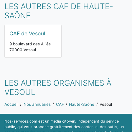
LES AUTRES CAF DE HAUTE-
SAÔNE
CAF de Vesoul
9 boulevard des Alliés
70000 Vesoul
LES AUTRES ORGANISMES À
VESOUL
Vous êtes ici:
Accueil
Nos annuaires
CAF
Haute-Saône
Vesoul
Nos-services.com est un média citoyen, indépendant du service
public, qui vous propose gratuitement des contenus, des outils, un