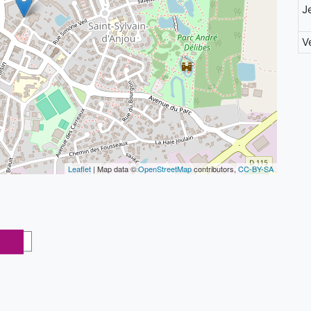
J
V
Leaflet
| Map data ©
OpenStreetMap
contributors,
CC-BY-SA