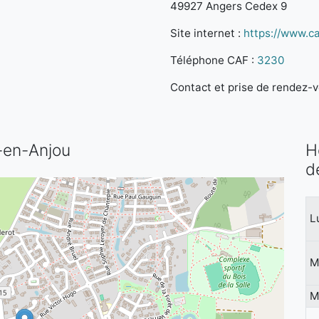
49927 Angers Cedex 9
Site internet :
https://www.caf
Téléphone CAF :
3230
Contact et prise de rendez-vo
s-en-Anjou
H
d
L
M
M