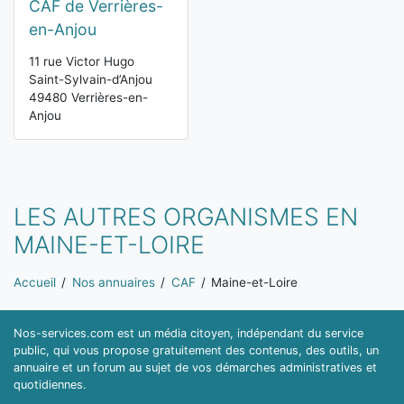
CAF de Verrières-
en-Anjou
11 rue Victor Hugo
Saint-Sylvain-d’Anjou
49480 Verrières-en-
Anjou
LES AUTRES ORGANISMES EN
MAINE-ET-LOIRE
Vous êtes ici:
Accueil
Nos annuaires
CAF
Maine-et-Loire
Nos-services.com est un média citoyen, indépendant du service
public, qui vous propose gratuitement des contenus, des outils, un
annuaire et un forum au sujet de vos démarches administratives et
quotidiennes.