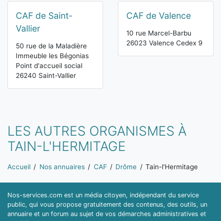
CAF de Saint-
CAF de Valence
Vallier
10 rue Marcel-Barbu
26023 Valence Cedex 9
50 rue de la Maladière
Immeuble les Bégonias
Point d'accueil social
26240 Saint-Vallier
LES AUTRES ORGANISMES À
TAIN-L'HERMITAGE
Vous êtes ici:
Accueil
Nos annuaires
CAF
Drôme
Tain-l'Hermitage
Nos-services.com est un média citoyen, indépendant du service
public, qui vous propose gratuitement des contenus, des outils, un
annuaire et un forum au sujet de vos démarches administratives et