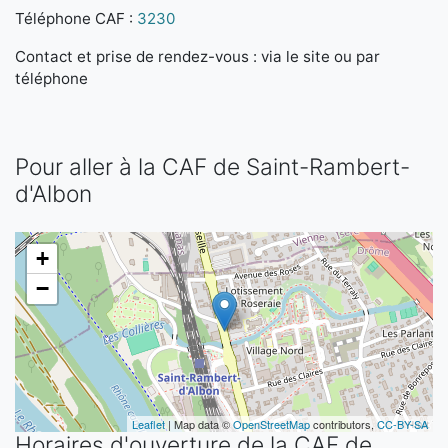
Téléphone CAF :
3230
Contact et prise de rendez-vous : via le site ou par
téléphone
Pour aller à la CAF de Saint-Rambert-
d'Albon
+
−
Leaflet
| Map data ©
OpenStreetMap
contributors,
CC-BY-SA
Horaires d'ouverture de la CAF de