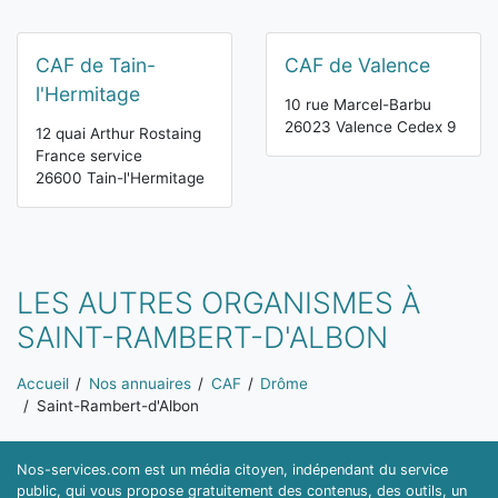
CAF de Tain-
CAF de Valence
l'Hermitage
10 rue Marcel-Barbu
26023 Valence Cedex 9
12 quai Arthur Rostaing
France service
26600 Tain-l'Hermitage
LES AUTRES ORGANISMES À
SAINT-RAMBERT-D'ALBON
Vous êtes ici:
Accueil
Nos annuaires
CAF
Drôme
Saint-Rambert-d'Albon
Nos-services.com est un média citoyen, indépendant du service
public, qui vous propose gratuitement des contenus, des outils, un